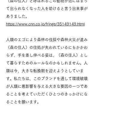
（森の住人）と呼ばれるこの動物が沼にはまっ
て出られなくなった人を助けると言う出来事が
ありました。
https://www.cnn.co.jp/fringe/35149149.html
人類のエゴにより森林の伐採や森林火災が進み
（森の住人）の住処が失われているにもかかわ
らず、手を差し伸べる姿は、（森の住人）とし
て暮らすためのルールなのかもしれません。人
類は今、大きな転換期を迎えようとしていま
す。私たちは、このブランドを通して環境破壊
が人類に悪影響を与える大きな要因の一つであ
ることを考えていただくひとつのきっかけにな
ることを願います。
私たちは、WWFの活動を支援します。
https://www.wwf.or.jp/